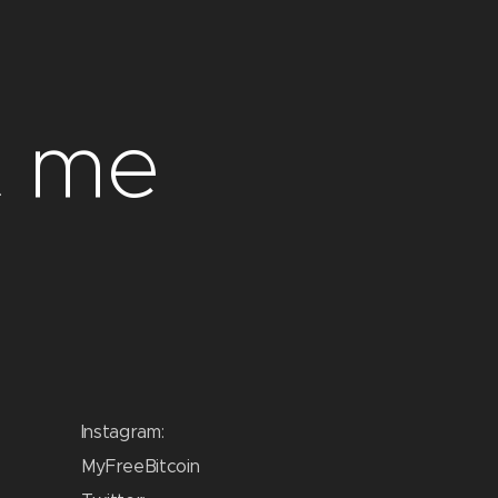
t me
Instagram:
MyFreeBitcoin